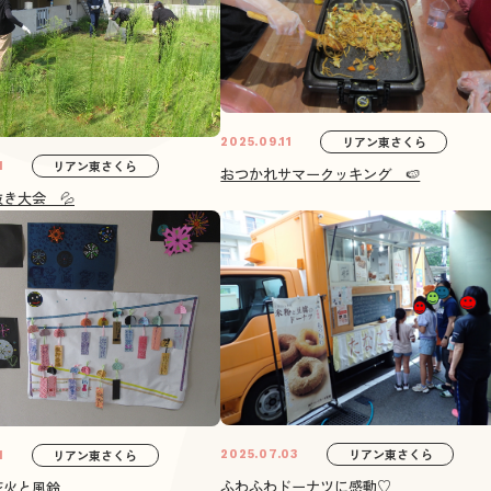
リアン東さくら
2025.09.11
リアン東さくら
1
おつかれサマークッキング 🍉
き大会 💦
リアン東さくら
リアン東さくら
2025.07.03
1
ふわふわドーナツに感動♡
花火と風鈴