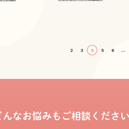
2
3
4
5
6
...