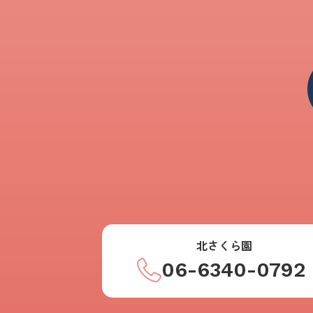
北さくら園
06-6340-0792