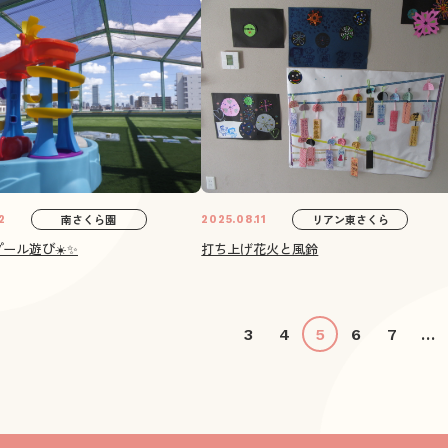
南さくら園
リアン東さくら
2
2025.08.11
ール遊び☀️✨
打ち上げ花火と風鈴
3
4
5
6
7
...