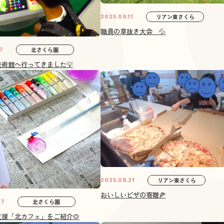
リアン東さくら
2025.09.11
職員の草抜き大会 💦
北さくら園
7
術館へ行ってきました💡
リアン東さくら
2025.08.21
おいしいピザの寄贈🍕
北さくら園
27
援「北カフェ」をご紹介🌻