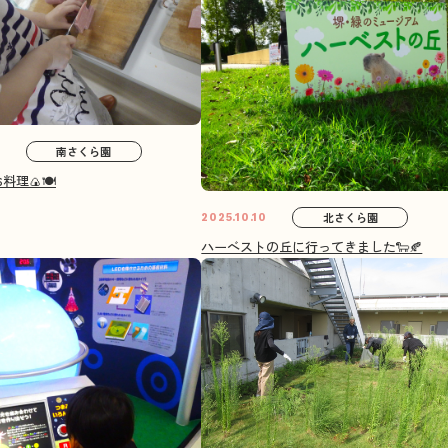
南さくら園
1
理🍙🍽️
北さくら園
2025.10.10
ハーベストの丘に行ってきました🐑🍂